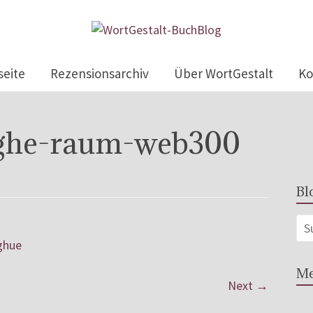
seite
Rezensionsarchiv
Über WortGestalt
Ko
he-raum-web300
Bl
Me
Next →