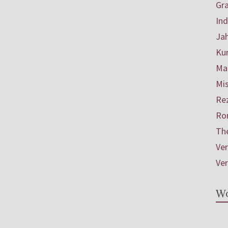
Gr
In
Ja
Ku
Mar
Mis
Re
Ro
Th
Ve
Ve
Wo