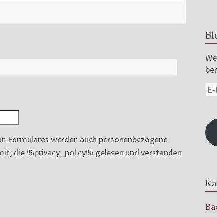
Bl
Wer
ben
r-Formulares werden auch personenbezogene
ermit, die %privacy_policy% gelesen und verstanden
Ka
Bac