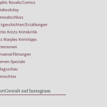
aphic Novels/Comics
diebookday
hresabschluss
rzgeschichten/Erzählungen
tin Krists Krimikritik
s Marples Krimitipps
zensionen
manverfilmungen
emen-Speziale
rlagsschau
rmischtes
rtGestalt auf Instagram