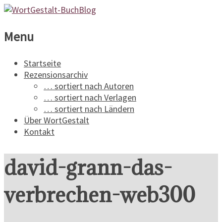
WortGestalt-
Menu
BuchBlog
Startseite
Rezensionsarchiv
Ein
… sortiert nach Autoren
Buchblog
… sortiert nach Verlagen
für
… sortiert nach Ländern
Spannungsliteratur
Über WortGestalt
Kontakt
david-grann-das-
verbrechen-web300