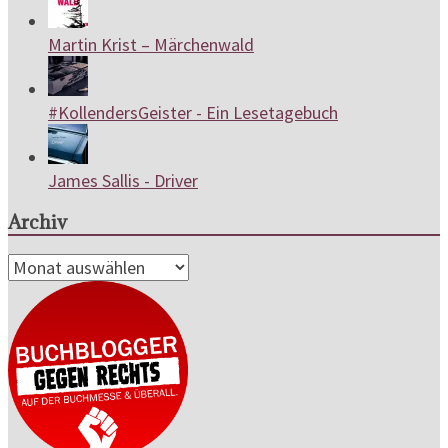
Martin Krist – Märchenwald
#KollendersGeister - Ein Lesetagebuch
James Sallis - Driver
Archiv
Archiv