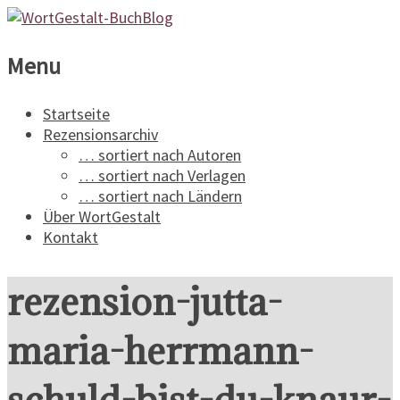
WortGestalt-
Menu
BuchBlog
Startseite
Rezensionsarchiv
Ein
… sortiert nach Autoren
Buchblog
… sortiert nach Verlagen
für
… sortiert nach Ländern
Spannungsliteratur
Über WortGestalt
Kontakt
rezension-jutta-
maria-herrmann-
schuld-bist-du-knaur-