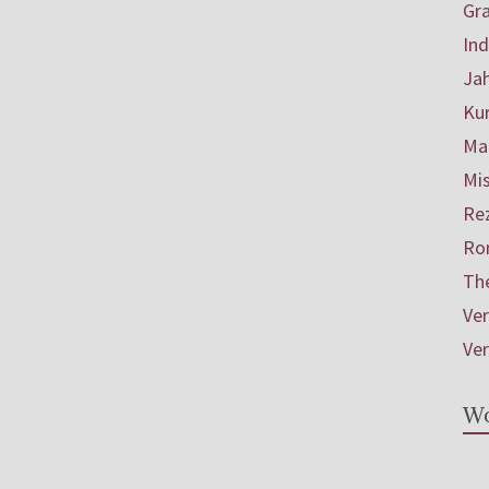
Gr
In
Ja
Ku
Mar
Mis
Re
Ro
Th
Ve
Ve
Wo