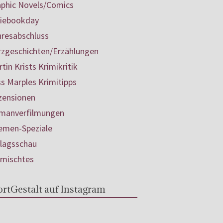
aphic Novels/Comics
diebookday
hresabschluss
rzgeschichten/Erzählungen
tin Krists Krimikritik
s Marples Krimitipps
zensionen
manverfilmungen
emen-Speziale
rlagsschau
rmischtes
rtGestalt auf Instagram