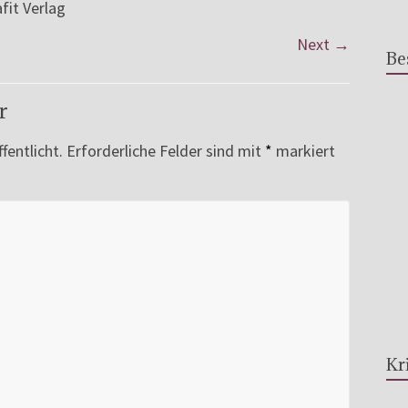
fit Verlag
Next →
Be
r
fentlicht.
Erforderliche Felder sind mit
*
markiert
Kr