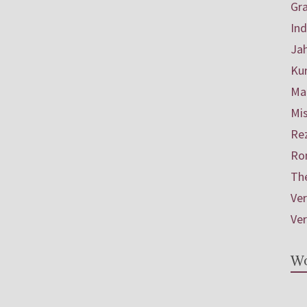
Gr
In
Ja
Ku
Mar
Mis
Re
Ro
Th
Ve
Ve
Wo