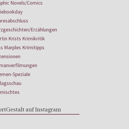
aphic Novels/Comics
diebookday
hresabschluss
rzgeschichten/Erzählungen
tin Krists Krimikritik
s Marples Krimitipps
zensionen
manverfilmungen
emen-Speziale
rlagsschau
rmischtes
rtGestalt auf Instagram