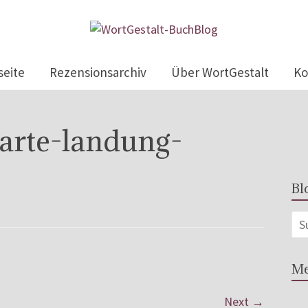
seite
Rezensionsarchiv
Über WortGestalt
Ko
arte-landung-
Bl
Me
Next →