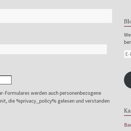
Bl
Wer
ben
r-Formulares werden auch personenbezogene
ermit, die %privacy_policy% gelesen und verstanden
Ka
Bac