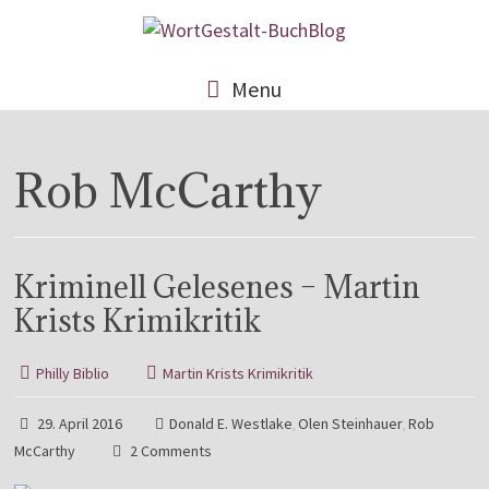
Menu
Rob McCarthy
Kriminell Gelesenes – Martin
Krists Krimikritik
Philly Biblio
Martin Krists Krimikritik
29. April 2016
Donald E. Westlake
Olen Steinhauer
Rob
,
,
McCarthy
2 Comments