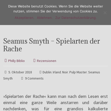
Diese Website benutzt Cookies. Wenn Sie die Website weiter
nutzen, stimmen Sie der Verwendung von Cookies zu.
Akzeptieren.
Ablehnen.
Zur Datenschutzerklärung.
Menu
Seamus Smyth – Spielarten der
Rache
Philly Biblio
Rezensionen
5. Oktober 2018
Dublin
Irland
Noir
Pulp Master
Seamus
,
,
,
,
Smyth
9 Comments
»Spielarten der Rache« kann man nach dem Lesen erst
einmal eine ganze Weile anstarren und darüber
nachdenken, was für eine grandios kalkulierte