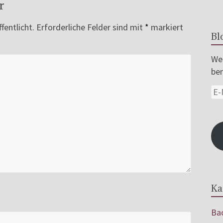
r
fentlicht.
Erforderliche Felder sind mit
*
markiert
Bl
Wer
ben
Ka
Bac