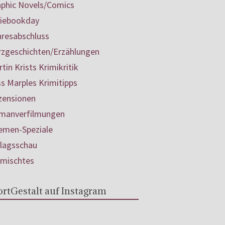
aphic Novels/Comics
diebookday
hresabschluss
rzgeschichten/Erzählungen
tin Krists Krimikritik
s Marples Krimitipps
zensionen
manverfilmungen
emen-Speziale
rlagsschau
rmischtes
rtGestalt auf Instagram