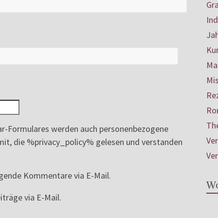
Gr
In
Ja
Ku
Mar
Mis
Re
Ro
Th
r-Formulares werden auch personenbezogene
Ve
ermit, die %privacy_policy% gelesen und verstanden
Ve
lgende Kommentare via E-Mail.
Wo
träge via E-Mail.