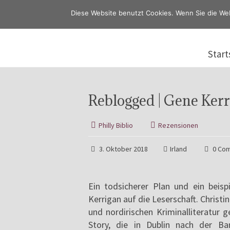
Diese Website benutzt Cookies. Wenn Sie die We
Start
Reblogged | Gene Kerr
Philly Biblio
Rezensionen
3. Oktober 2018
Irland
0 Co
Ein todsicherer Plan und ein beis
Kerrigan auf die Leserschaft. Christi
und nordirischen Kriminalliteratur 
Story, die in Dublin nach der Ban