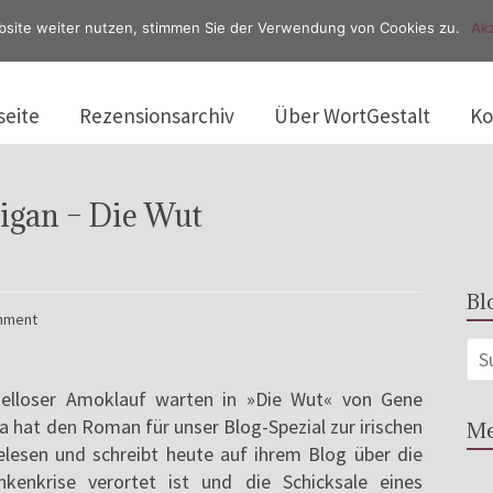
bsite weiter nutzen, stimmen Sie der Verwendung von Cookies zu.
Akz
seite
Rezensionsarchiv
Über WortGestalt
Ko
igan – Die Wut
Bl
mment
pielloser Amoklauf warten in »Die Wut« von Gene
na hat den Roman für unser Blog-Spezial zur irischen
Me
gelesen und schreibt heute auf ihrem Blog über die
kenkrise verortet ist und die Schicksale eines