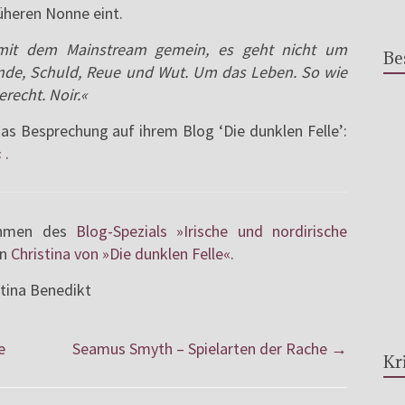
rüheren Nonne eint.
mit dem Mainstream gemein, es geht nicht um
Be
ünde, Schuld, Reue und Wut. Um das Leben. So wie
recht. Noir.«
nas Besprechung auf ihrem Blog ‘Die dunklen Felle’:
«
.
Rahmen des
Blog-Spezials »Irische und nordirische
in
Christina von »Die dunklen Felle«
.
stina Benedikt
e
Seamus Smyth – Spielarten der Rache
→
Kr