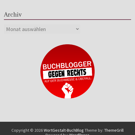
Archiv
Copyright © 2026
WortGestalt-BuchBlog
Theme by:
ThemeGrill
Powered by:
WordPress