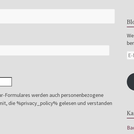
Bl
Wer
ben
r-Formulares werden auch personenbezogene
ermit, die %privacy_policy% gelesen und verstanden
Ka
Bac