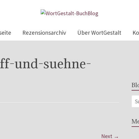
seite
Rezensionsarchiv
Über WortGestalt
Ko
uff-und-suehne-
Bl
Me
Next →