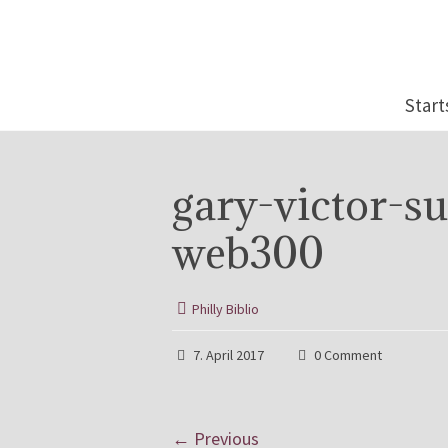
Start
gary-victor-s
web300
Philly Biblio
7. April 2017
0 Comment
← Previous