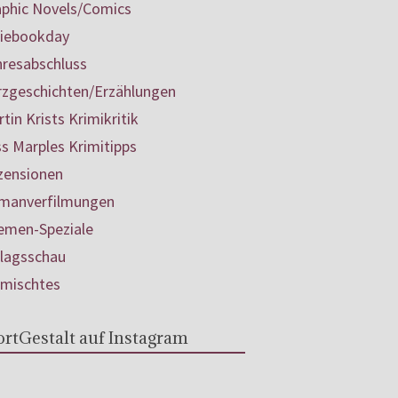
aphic Novels/Comics
diebookday
hresabschluss
rzgeschichten/Erzählungen
tin Krists Krimikritik
s Marples Krimitipps
zensionen
manverfilmungen
emen-Speziale
rlagsschau
rmischtes
rtGestalt auf Instagram