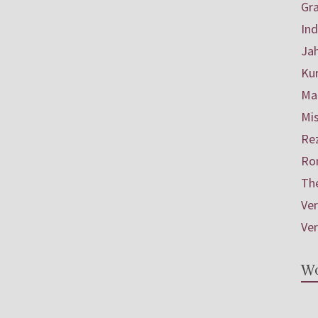
Gr
In
Ja
Ku
Mar
Mis
Re
Ro
Th
Ve
Ve
Wo