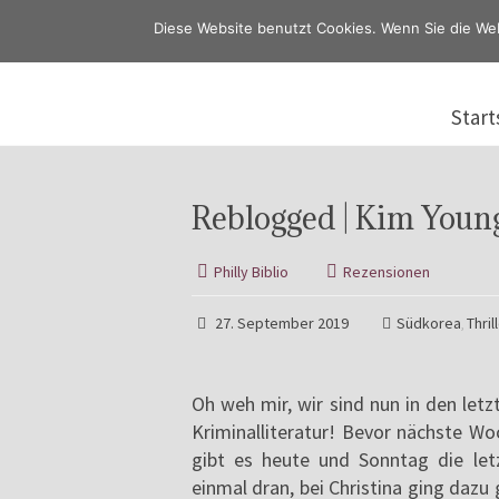
Diese Website benutzt Cookies. Wenn Sie die We
Start
Reblogged | Kim Young
Philly Biblio
Rezensionen
27. September 2019
Südkorea
Thril
,
Oh weh mir, wir sind nun in den let
Kriminalliteratur! Bevor nächste Wo
gibt es heute und Sonntag die let
einmal dran, bei Christina ging daz