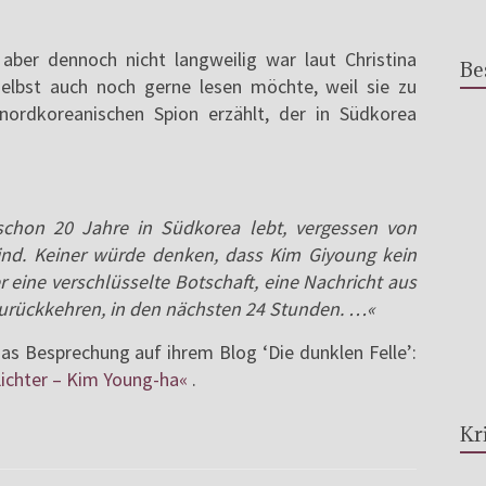
ber dennoch nicht langweilig war laut Christina
Be
selbst auch noch gerne lesen möchte, weil sie zu
nordkoreanischen Spion erzählt, der in Südkorea
schon 20 Jahre in Südkorea lebt, vergessen von
 Kind. Keiner würde denken, dass Kim Giyoung kein
r eine verschlüsselte Botschaft, eine Nachricht aus
zurückkehren, in den nächsten 24 Stunden. …«
nas Besprechung auf ihrem Blog ‘Die dunklen Felle’:
ichter – Kim Young-ha«
.
Kr