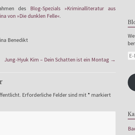
 Rahmen des
Blog-Spezials »Kriminalliteratur aus
ina von »Die dunklen Felle«
.
Bl
Wer
tina Benedikt
ben
Jung-Hyuk Kim – Dein Schatten ist ein Montag
→
r
fentlicht.
Erforderliche Felder sind mit
*
markiert
Ka
Bac