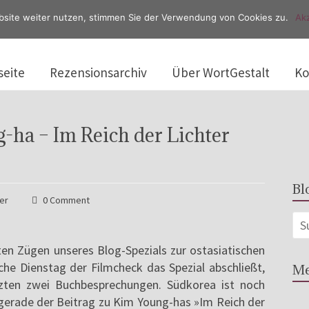
bsite weiter nutzen, stimmen Sie der Verwendung von Cookies zu.
Akz
seite
Rezensionsarchiv
Über WortGestalt
Ko
-ha – Im Reich der Lichter
Bl
ler
0 Comment
zten Zügen unseres Blog-Spezials zur ostasiatischen
che Dienstag der Filmcheck das Spezial abschließt,
Me
zten zwei Buchbesprechungen. Südkorea ist noch
u gerade der Beitrag zu Kim Young-has »Im Reich der