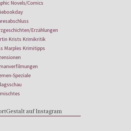
aphic Novels/Comics
diebookday
hresabschluss
rzgeschichten/Erzählungen
tin Krists Krimikritik
s Marples Krimitipps
zensionen
manverfilmungen
emen-Speziale
rlagsschau
rmischtes
rtGestalt auf Instagram