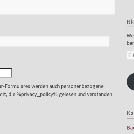
Bl
Wer
ben
r-Formulares werden auch personenbezogene
ermit, die %privacy_policy% gelesen und verstanden
Ka
Bac