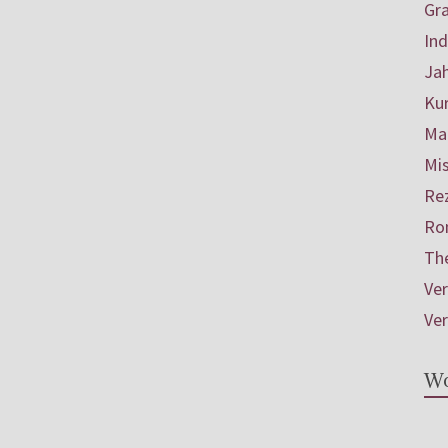
Gr
In
Ja
Ku
Mar
Mis
Re
Ro
Th
Ve
Ve
Wo