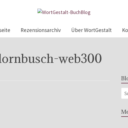
seite
Rezensionsarchiv
Über WortGestalt
Ko
dornbusch-web300
Bl
Me