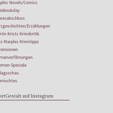
aphic Novels/Comics
diebookday
hresabschluss
rzgeschichten/Erzählungen
tin Krists Krimikritik
s Marples Krimitipps
zensionen
manverfilmungen
emen-Speziale
rlagsschau
rmischtes
rtGestalt auf Instagram