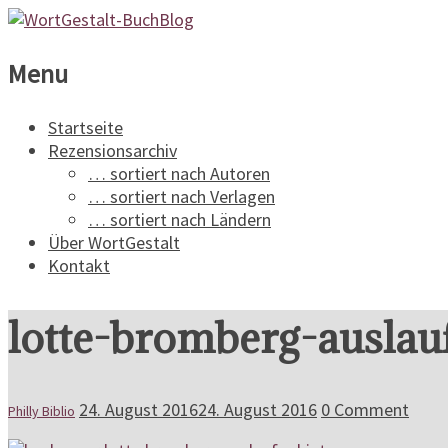
WortGestalt-
Menu
BuchBlog
Startseite
Rezensionsarchiv
Ein
… sortiert nach Autoren
Buchblog
… sortiert nach Verlagen
für
… sortiert nach Ländern
Spannungsliteratur
Über WortGestalt
Kontakt
lotte-bromberg-auslau
24. August 2016
24. August 2016
0 Comment
Philly Biblio