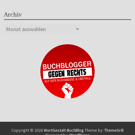
Archiv
Copyright © 2026
WortGestalt-BuchBlog
Theme by:
ThemeGrill
Powered by:
WordPress