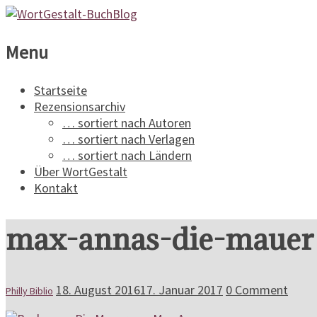
WortGestalt-
Menu
BuchBlog
Startseite
Rezensionsarchiv
Ein
… sortiert nach Autoren
Buchblog
… sortiert nach Verlagen
für
… sortiert nach Ländern
Spannungsliteratur
Über WortGestalt
Kontakt
max-annas-die-mauer
18. August 2016
17. Januar 2017
0 Comment
Philly Biblio