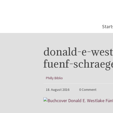
Start
donald-e-wes
fuenf-schrae
Philly Biblio
18. August 2016
0 Comment