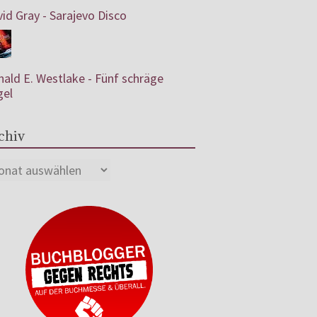
id Gray - Sarajevo Disco
ald E. Westlake - Fünf schräge
gel
chiv