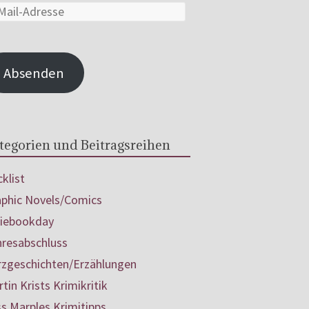
Absenden
tegorien und Beitragsreihen
klist
aphic Novels/Comics
diebookday
hresabschluss
rzgeschichten/Erzählungen
tin Krists Krimikritik
s Marples Krimitipps