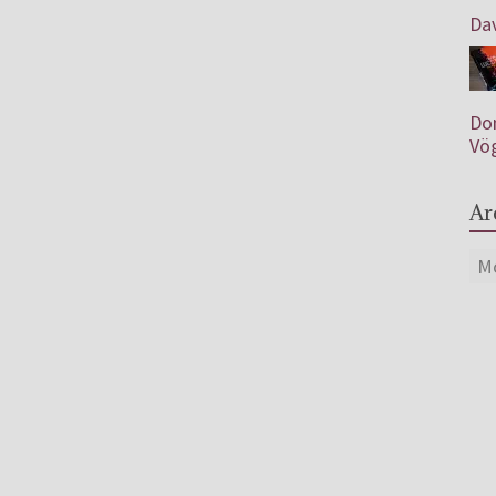
Dav
Don
Vö
Ar