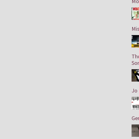
Mo
Mis
Th
So
Jo 
Ger