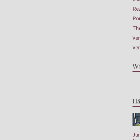
Re
Ro
Th
Ve
Ve
Wo
Hä
Jun