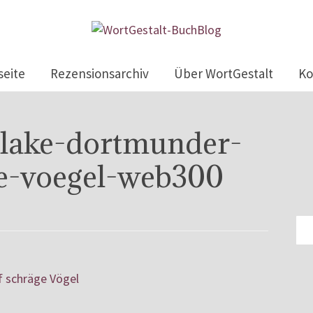
seite
Rezensionsarchiv
Über WortGestalt
Ko
tlake-dortmunder-
ge-voegel-web300