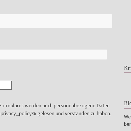
Kr
Bl
ormulares werden auch personenbezogene Daten
e %privacy_policy% gelesen und verstanden zu haben.
Wer
ben