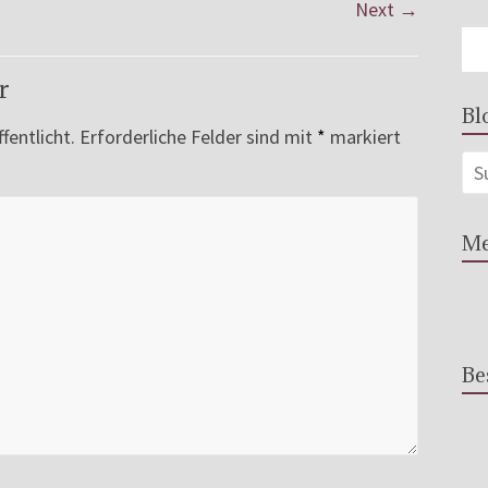
Next →
r
Bl
fentlicht.
Erforderliche Felder sind mit
*
markiert
Me
Be