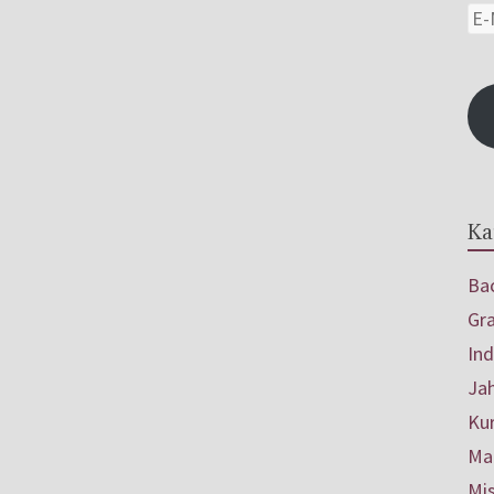
Ka
Bac
Gr
In
Ja
Ku
Mar
Mis