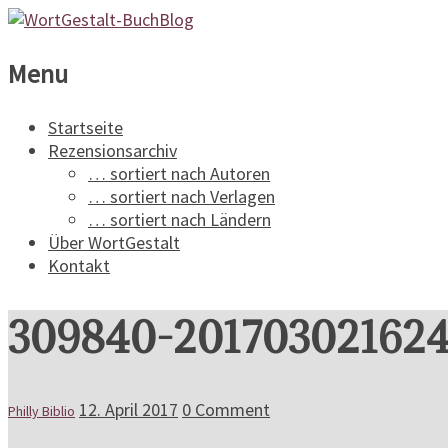
WortGestalt-
Menu
BuchBlog
Startseite
Rezensionsarchiv
Ein
… sortiert nach Autoren
Buchblog
… sortiert nach Verlagen
für
… sortiert nach Ländern
Spannungsliteratur
Über WortGestalt
Kontakt
309840-201703021624
12. April 2017
0 Comment
Philly Biblio