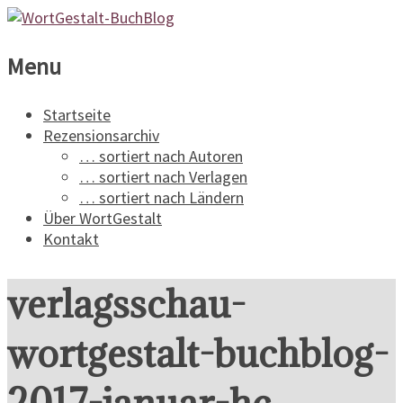
WortGestalt-
Menu
BuchBlog
Startseite
Rezensionsarchiv
Ein
… sortiert nach Autoren
Buchblog
… sortiert nach Verlagen
für
… sortiert nach Ländern
Spannungsliteratur
Über WortGestalt
Kontakt
verlagsschau-
wortgestalt-buchblog-
2017-januar-hc