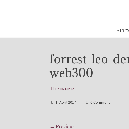
Start
forrest-leo-d
web300
Philly Biblio
1. April 2017
0 Comment
← Previous