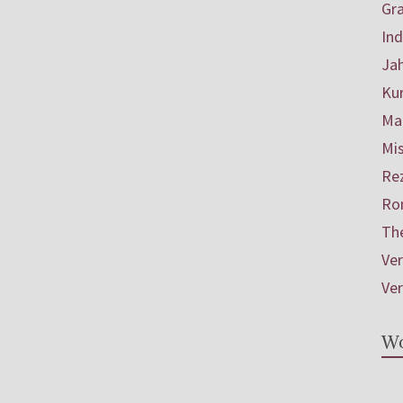
Gr
In
Ja
Ku
Mar
Mis
Re
Ro
Th
Ve
Ve
Wo