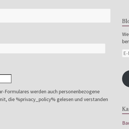
Bl
Wer
ben
r-Formulares werden auch personenbezogene
ermit, die %privacy_policy% gelesen und verstanden
Ka
Bac