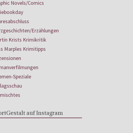
aphic Novels/Comics
diebookday
hresabschluss
rzgeschichten/Erzählungen
tin Krists Krimikritik
s Marples Krimitipps
zensionen
manverfilmungen
emen-Speziale
rlagsschau
rmischtes
rtGestalt auf Instagram