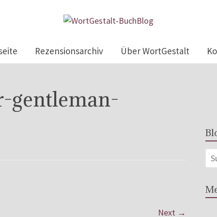
seite
Rezensionsarchiv
Über WortGestalt
Ko
er-gentleman-
Bl
Me
Next →