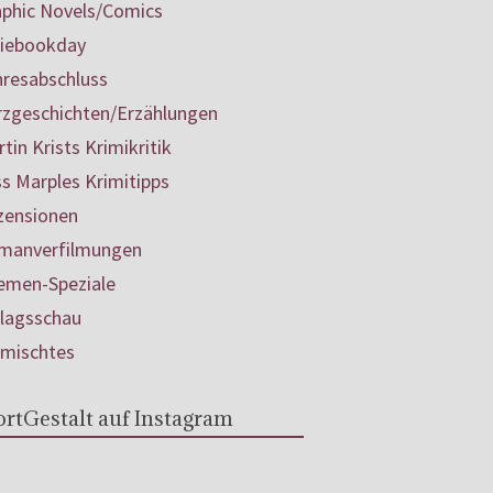
aphic Novels/Comics
diebookday
hresabschluss
rzgeschichten/Erzählungen
tin Krists Krimikritik
s Marples Krimitipps
zensionen
manverfilmungen
emen-Speziale
rlagsschau
rmischtes
rtGestalt auf Instagram