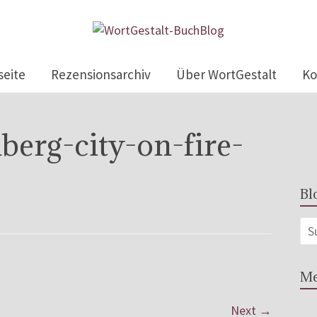
seite
Rezensionsarchiv
Über WortGestalt
Ko
lberg-city-on-fire-
Bl
Me
Next →