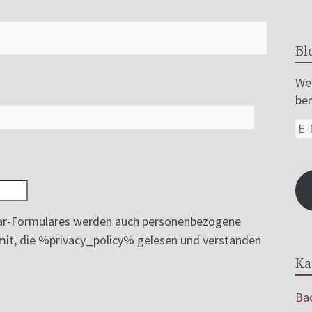
Bl
Wer
ben
r-Formulares werden auch personenbezogene
ermit, die %privacy_policy% gelesen und verstanden
Ka
Bac