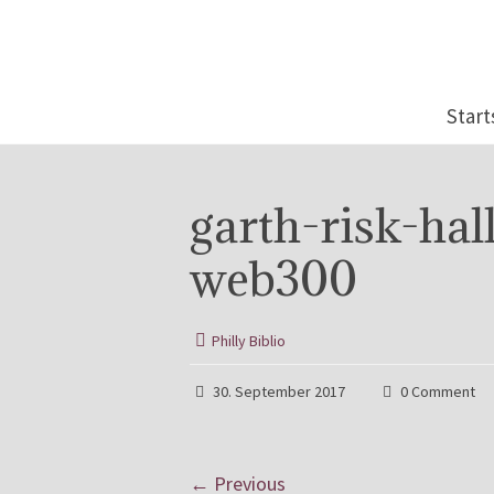
Start
garth-risk-hal
web300
Philly Biblio
30. September 2017
0 Comment
← Previous