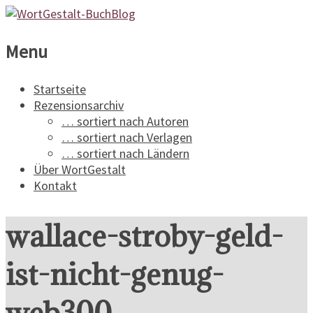
WortGestalt-
Menu
BuchBlog
Startseite
Rezensionsarchiv
Ein
… sortiert nach Autoren
Buchblog
… sortiert nach Verlagen
für
… sortiert nach Ländern
Spannungsliteratur
Über WortGestalt
Kontakt
wallace-stroby-geld-
ist-nicht-genug-
web300