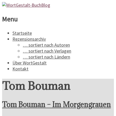
WortGestalt-
Menu
BuchBlog
Startseite
Rezensionsarchiv
Ein
… sortiert nach Autoren
Buchblog
… sortiert nach Verlagen
für
… sortiert nach Ländern
Spannungsliteratur
Über WortGestalt
Kontakt
Tom Bouman
Tom Bouman – Im Morgengrauen