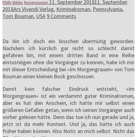
11. September 2018
11. September
Philly Biblio
Rezensionen
2018
Ars Vivendi Verlag
,
Kriminalroman
,
Pennsylvania
,
Tom Bouman
,
USA
9 Comments
Da bin ich doch ein bisschen übermütig geworden.
Nachdem ich kürzlich gar nicht so schlecht damit
gefahren bin, mit einem dritten Band in eine Reihe
einzusteigen ohne die Vorgänger zu kennen, habe ich mir
mit dieser Entscheidung bei »Im Morgengrauen« von Tom
Bouman einen kleinen Bock geschossen.
Damit kein falscher Eindruck entsteht, »Im
Morgengrauen« ist ein verdammt guter Kriminalroman,
aber es hat den Anschein, ich hätte mir selbst einen
größeren Gefallen getan, wenn ich seinen Vorgänger auch
vorher gelesen hätte. Denn das tue ich nun gerade und ja,
jetzt ist da mehr Kontext. Und ja, das hätte ich auch
früher haben können. Also Notiz an mich selbst: Nicht das