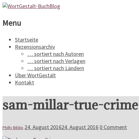
WortGestalt-
Menu
BuchBlog
Startseite
Rezensionsarchiv
Ein
… sortiert nach Autoren
Buchblog
… sortiert nach Verlagen
für
… sortiert nach Ländern
Spannungsliteratur
Über WortGestalt
Kontakt
sam-millar-true-crim
24. August 2016
24. August 2016
0 Comment
Philly Biblio