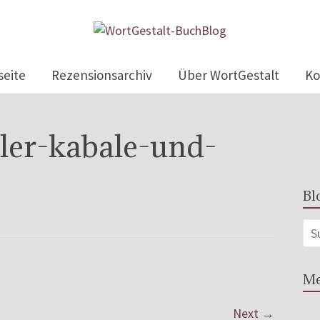
seite
Rezensionsarchiv
Über WortGestalt
Ko
ller-kabale-und-
Bl
Me
Next →