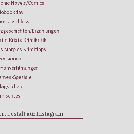
aphic Novels/Comics
diebookday
hresabschluss
rzgeschichten/Erzählungen
tin Krists Krimikritik
s Marples Krimitipps
zensionen
manverfilmungen
emen-Speziale
rlagsschau
rmischtes
rtGestalt auf Instagram