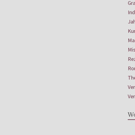
Gr
In
Ja
Ku
Mar
Mis
Re
Ro
Th
Ve
Ve
Wo