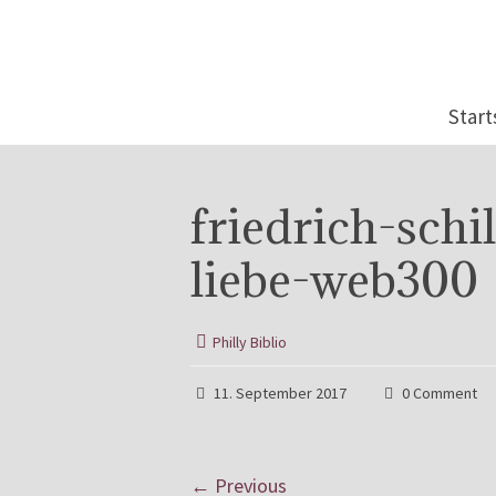
Start
friedrich-schi
liebe-web300
Philly Biblio
11. September 2017
0 Comment
← Previous