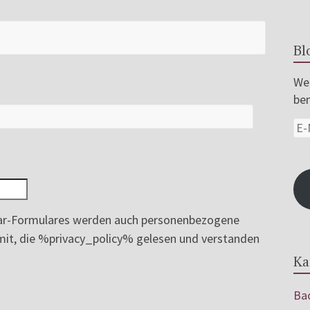
Bl
Wer
ben
r-Formulares werden auch personenbezogene
ermit, die %privacy_policy% gelesen und verstanden
Ka
Bac