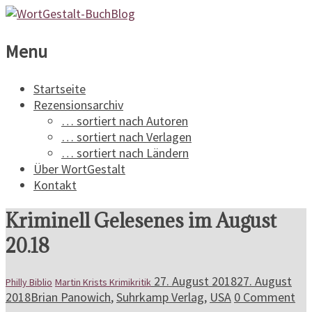
WortGestalt-
Menu
BuchBlog
Startseite
Rezensionsarchiv
Ein
… sortiert nach Autoren
Buchblog
… sortiert nach Verlagen
für
… sortiert nach Ländern
Spannungsliteratur
Über WortGestalt
Kontakt
Kriminell Gelesenes im August
20.18
27. August 2018
27. August
Philly Biblio
Martin Krists Krimikritik
2018
Brian Panowich
,
Suhrkamp Verlag
,
USA
0 Comment