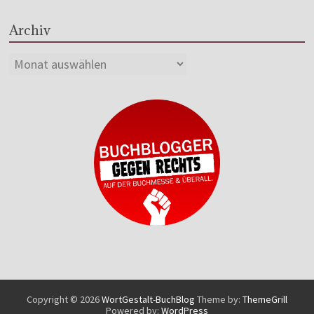
Archiv
Copyright © 2026
WortGestalt-BuchBlog
Theme by:
ThemeGrill
Powered by:
WordPress