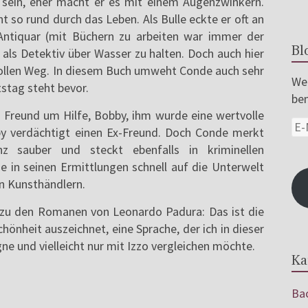
 sein, eher macht er es mit einem Augenzwinkern.
t so rund durch das Leben. Als Bulle eckte er oft an
 Antiquar (mit Büchern zu arbeiten war immer der
Bl
als Detektiv über Wasser zu halten. Doch auch hier
vollen Weg. In diesem Buch umweht Conde auch sehr
Wer
tstag steht bevor.
ben
er Freund um Hilfe, Bobby, ihm wurde eine wertvolle
 verdächtigt einen Ex-Freund. Doch Conde merkt
z sauber und steckt ebenfalls in kriminellen
 in seinen Ermittlungen schnell auf die Unterwelt
n Kunsthändlern.
 zu den Romanen von Leonardo Padura: Das ist die
hönheit auszeichnet, eine Sprache, der ich in dieser
e und vielleicht nur mit Izzo vergleichen möchte.
Ka
Bac