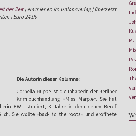
Gr
it der Zeit
| erschienen im Unionsverlag | übersetzt
In
ten | Euro 24,00
Ja
Ku
Mar
Mis
Re
Ro
Th
Die Autorin dieser Kolumne:
Ve
Cornelia Hüppe ist die Inhaberin der Berliner
Ve
Krimibuchhandlung »Miss Marple«. Sie hat
dlerin BWL studiert, 8 Jahre in dem neuen Beruf
ich. Sie wollte »back to the roots« und eröffnete
Wo