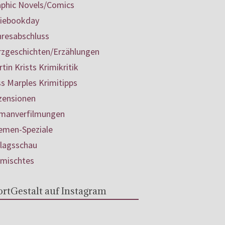
aphic Novels/Comics
diebookday
hresabschluss
rzgeschichten/Erzählungen
tin Krists Krimikritik
s Marples Krimitipps
zensionen
manverfilmungen
emen-Speziale
rlagsschau
rmischtes
rtGestalt auf Instagram