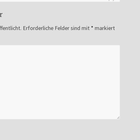
r
fentlicht.
Erforderliche Felder sind mit
*
markiert