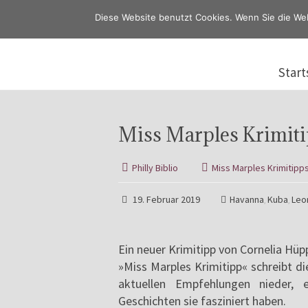
Diese Website benutzt Cookies. Wenn Sie die We
Start
Miss Marples Krimiti
Philly Biblio
Miss Marples Krimitipp
19. Februar 2019
Havanna
Kuba
Leo
,
,
Ein neuer Krimitipp von Cornelia Hü
»Miss Marples Krimitipp« schreibt d
aktuellen Empfehlungen nieder, e
Geschichten sie fasziniert haben.