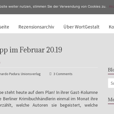
bsite weiter nutzen, stimmen Sie der Verwendung von Cookies zu.
Akz
seite
Rezensionsarchiv
Über WortGestalt
Ko
pp im Februar 20.19
s
Bl
nardo Padura
Unionsverlag
3 Comments
,
ppe steht heute auf dem Plan! In ihrer Gast-Kolumne
ie Berliner Krimibuchhändlerin einmal im Monat ihre
Me
rzählt, welche Autoren sie begeistert, welche