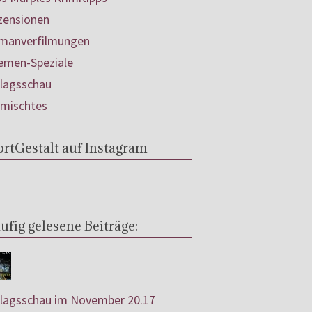
zensionen
manverfilmungen
emen-Speziale
rlagsschau
rmischtes
rtGestalt auf Instagram
ufig gelesene Beiträge:
rlagsschau im November 20.17