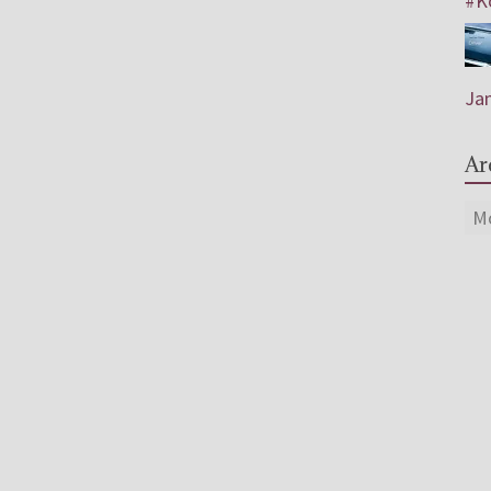
#Ko
Jam
Ar