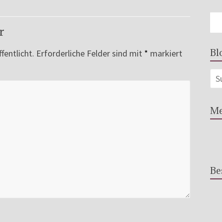
r
Bl
fentlicht.
Erforderliche Felder sind mit
*
markiert
Me
Be