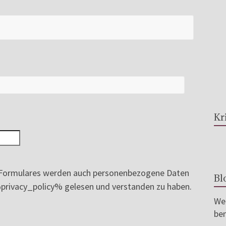
Kr
ormulares werden auch personenbezogene Daten
Bl
e %privacy_policy% gelesen und verstanden zu haben.
Wer
ben