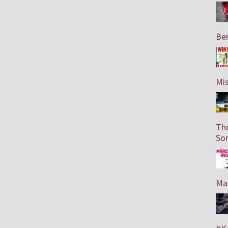
Ber
Mis
Th
So
Mar