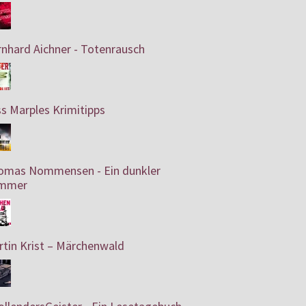
nhard Aichner - Totenrausch
s Marples Krimitipps
omas Nommensen - Ein dunkler
mmer
tin Krist – Märchenwald