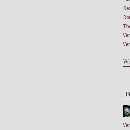
Re
Ro
Th
Ve
Ve
Wo
Hä
Ve