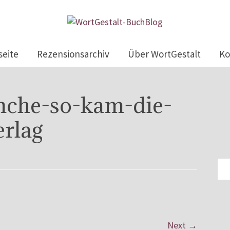
seite
Rezensionsarchiv
Über WortGestalt
Ko
anche-so-kam-die-
erlag
Next →