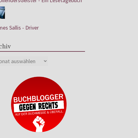
llendersGeister - Ein Lesetagebuch
es Sallis - Driver
chiv