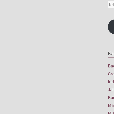
Ka
Bac
Gr
In
Ja
Ku
Mar
Mis