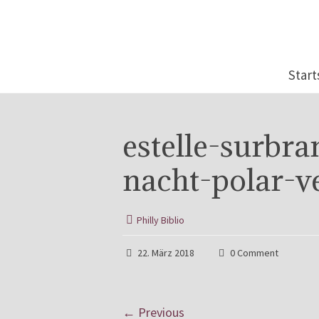
Start
estelle-surbr
nacht-polar-v
Philly Biblio
22. März 2018
0 Comment
← Previous