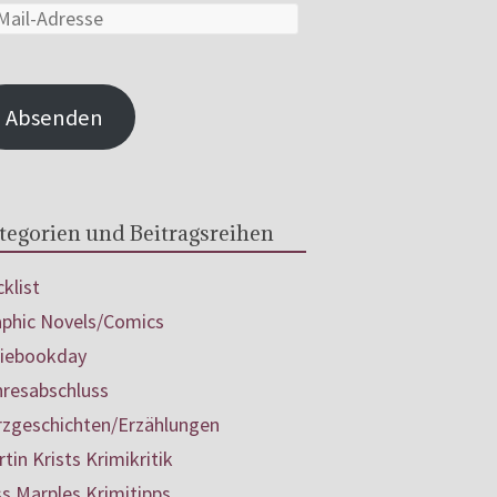
Absenden
tegorien und Beitragsreihen
klist
aphic Novels/Comics
diebookday
hresabschluss
rzgeschichten/Erzählungen
tin Krists Krimikritik
s Marples Krimitipps