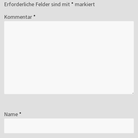
Erforderliche Felder sind mit
*
markiert
Kommentar
*
Name
*