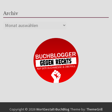
Archiv
Copyright © 2026
WortGestalt-BuchBlog
Theme by:
ThemeGrill