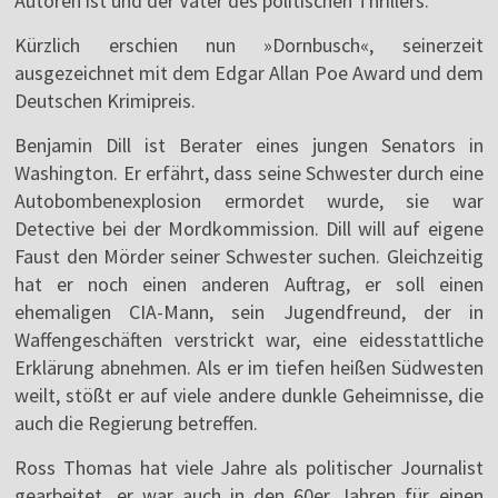
Autoren ist und der Vater des politischen Thrillers.
Kürzlich erschien nun »Dornbusch«, seinerzeit
ausgezeichnet mit dem Edgar Allan Poe Award und dem
Deutschen Krimipreis.
Benjamin Dill ist Berater eines jungen Senators in
Washington. Er erfährt, dass seine Schwester durch eine
Autobombenexplosion ermordet wurde, sie war
Detective bei der Mordkommission. Dill will auf eigene
Faust den Mörder seiner Schwester suchen. Gleichzeitig
hat er noch einen anderen Auftrag, er soll einen
ehemaligen CIA-Mann, sein Jugendfreund, der in
Waffengeschäften verstrickt war, eine eidesstattliche
Erklärung abnehmen. Als er im tiefen heißen Südwesten
weilt, stößt er auf viele andere dunkle Geheimnisse, die
auch die Regierung betreffen.
Ross Thomas hat viele Jahre als politischer Journalist
gearbeitet, er war auch in den 60er Jahren für einen